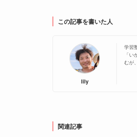
この記事を書いた人
学習塾
「い
むが
lily
関連記事