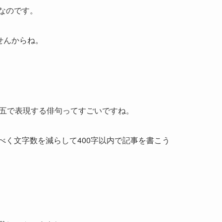
なのです。
せんからね。
七五で表現する俳句ってすごいですね。
べく文字数を減らして400字以内で記事を書こう