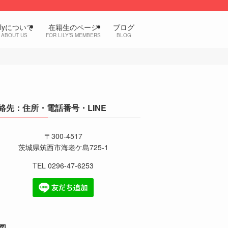
ilyについて
在籍生のページ
ブログ
ABOUT US
FOR LILY’S MEMBERS
BLOG
絡先：住所・電話番号・LINE
〒300-4517
茨城県筑西市海老ケ島725-1
TEL 0296-47-6253
図