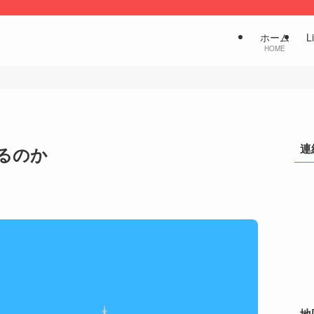
ホーム
L
HOME
連
るのか
地