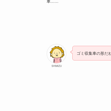
車……
ゴミ収集車の形だ
SHIMIZU