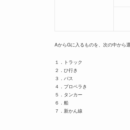
AからGに入るものを、次の中から
１．トラック
２．ひ行き
３．バス
４．プロペラき
５．タンカー
６．船
７．新かん線