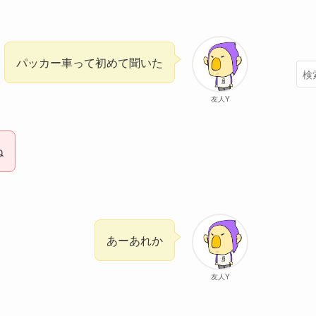
パッカー車って初めて聞いた
友人Y
ね
あーあれか
友人Y