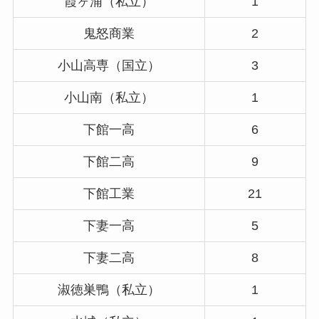
霞ヶ浦（私立）
1
鬼怒商業
2
小山高専（国立）
3
小山南（私立）
1
下館一高
6
下館二高
9
下館工業
21
下妻一高
5
下妻二高
8
淑徳巣鴨（私立）
1