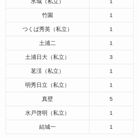
水城（私立）
1
竹園
1
つくば秀英（私立）
1
土浦二
1
土浦日大（私立）
3
茗渓（私立）
1
明秀日立（私立）
1
真壁
5
水戸啓明（私立）
1
結城一
1