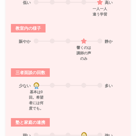
低い
高い
一人一人
違う学習
教室内の様子
賑やか
静か
響くのは
講師の声
のみ
三者面談の回数
少ない
多い
基本は0
回。希望
者には何
度でも。
塾と家庭の連携
弱い
強い