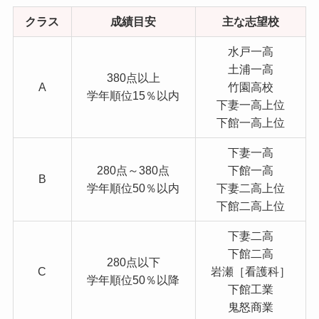
クラス
成績目安
主な志望校
水戸一高
土浦一高
380点以上
A
竹園高校
学年順位15％以内
下妻一高上位
下館一高上位
下妻一高
280点～380点
下館一高
B
学年順位50％以内
下妻二高上位
下館二高上位
下妻二高
下館二高
280点以下
C
岩瀬［看護科］
学年順位50％以降
下館工業
鬼怒商業