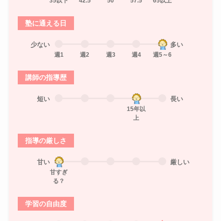
35以下
42.5
50
57.5
65以上
塾に通える日
少ない
多い
週1
週2
週3
週4
週5～6
講師の指導歴
短い
長い
15年以
上
指導の厳しさ
甘い
厳しい
甘すぎ
る？
学習の自由度