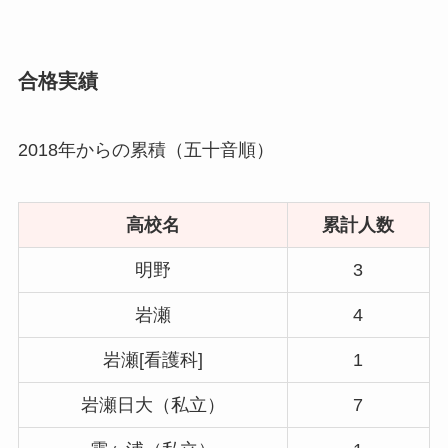
合格実績
2018年からの累積（五十音順）
高校名
累計人数
明野
3
岩瀬
4
岩瀬[看護科]
1
岩瀬日大（私立）
7