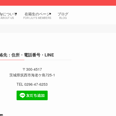
ilyについて
在籍生のページ
ブログ
ABOUT US
FOR LILY’S MEMBERS
BLOG
絡先：住所・電話番号・LINE
〒300-4517
茨城県筑西市海老ケ島725-1
TEL 0296-47-6253
図