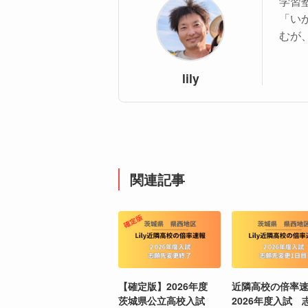
学習塾
「い
むが
lily
関連記事
【確定版】2026年度
近隣高校の倍率
茨城県公立高校入試
2026年度入試 