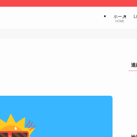
ホーム
L
HOME
連
地