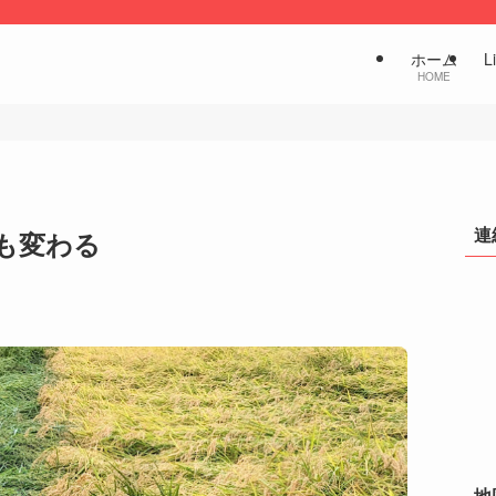
ホーム
L
HOME
連
も変わる
地