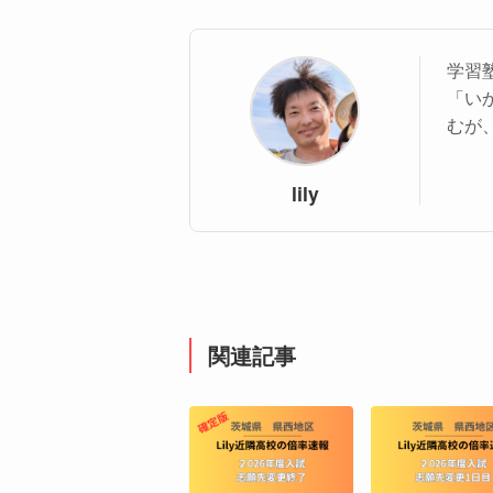
学習塾
「い
むが
lily
関連記事