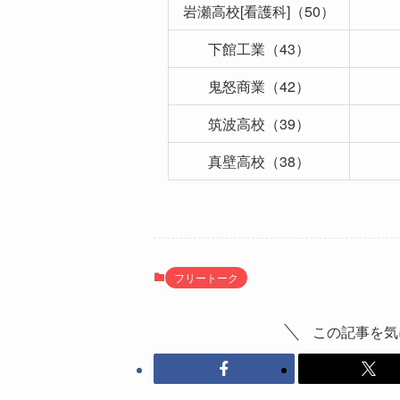
岩瀬高校[看護科]（50）
下館工業（43）
鬼怒商業（42）
筑波高校（39）
真壁高校（38）
フリートーク
この記事を気