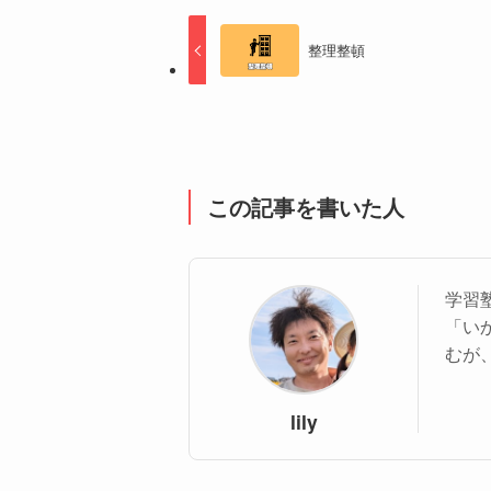
整理整頓
この記事を書いた人
学習塾
「い
むが
lily