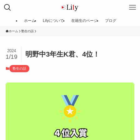
ホーム
Lilyについて
在籍生のページ
ブログ
ホーム
塾生の話
2024
明野中3年生K君、4位！
1/19
塾生の話