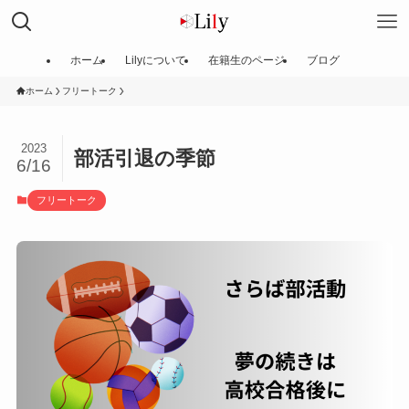
ホーム
Lilyについて
在籍生のページ
ブログ
ホーム
フリートーク
2023
部活引退の季節
6/16
フリートーク