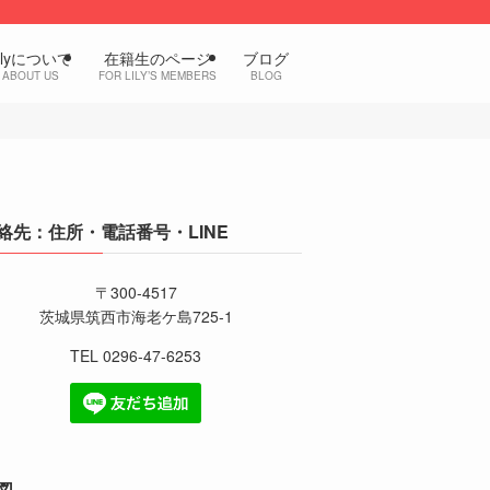
ilyについて
在籍生のページ
ブログ
ABOUT US
FOR LILY’S MEMBERS
BLOG
絡先：住所・電話番号・LINE
〒300-4517
茨城県筑西市海老ケ島725-1
TEL 0296-47-6253
図