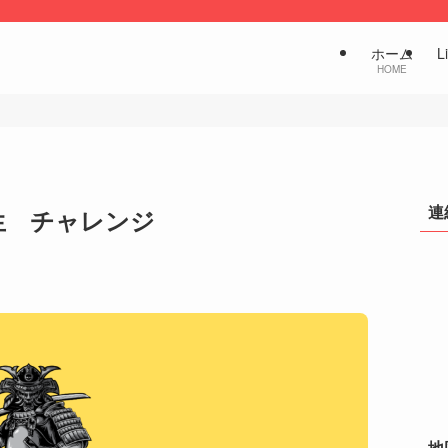
ホーム
L
HOME
連
生 チャレンジ
地