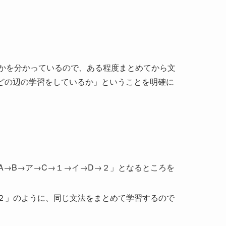
かを分かっているので、ある程度まとめてから文
、どの辺の学習をしているか」ということを明確に
A→B→ア→C→１→イ→D→２」となるところを
→２」のように、同じ文法をまとめて学習するので