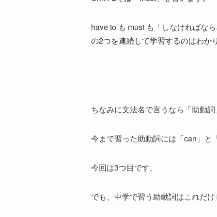
have to も must も「しな
の2つを連続して学習するのはわか
ちなみに文法名で言うなら「助動詞
今まで習った助動詞には「can」と「
今回は3つ目です。
でも、中学で習う助動詞はこれだけ