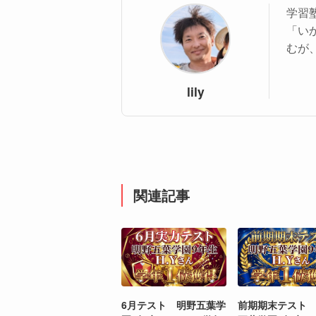
学習塾
「い
むが
lily
関連記事
6月テスト 明野五葉学
前期期末テスト