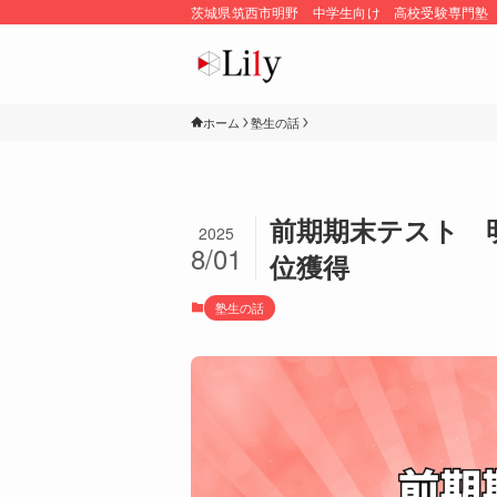
茨城県筑西市明野 中学生向け 高校受験専門塾
ホーム
塾生の話
前期期末テスト 
2025
8/01
位獲得
塾生の話