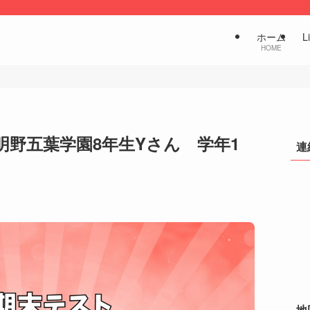
ホーム
L
HOME
明野五葉学園8年生Yさん 学年1
連
地