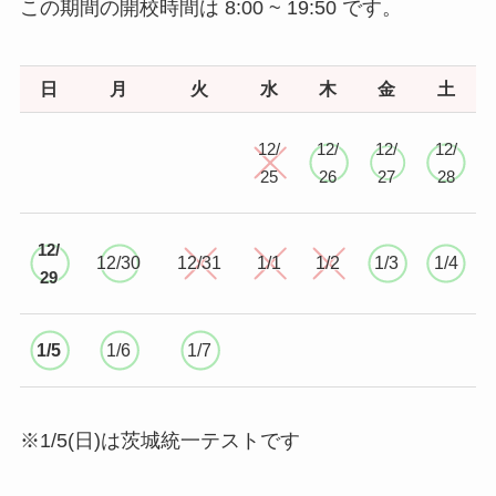
この期間の開校時間は 8:00 ~ 19:50 です。
日
月
火
水
木
金
土
12/
12/
12/
12/
25
26
27
28
12/
12/30
12/31
1/1
1/2
1/3
1/4
29
1/5
1/6
1/7
※1/5(日)は茨城統一テストです